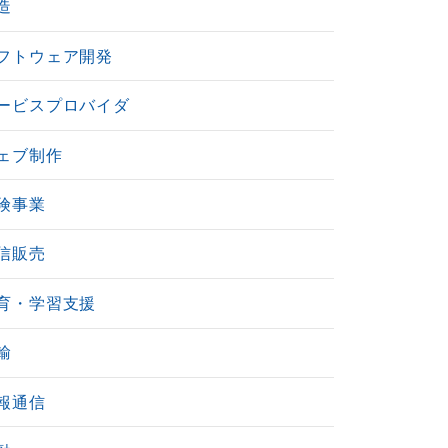
造
フトウェア開発
ービスプロバイダ
ェブ制作
険事業
信販売
育・学習支援
輸
報通信