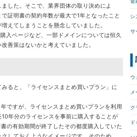
金
しました。そこで、業界団体の取り決めによ
とで証明書の契約年数が最大で1年となったこと
シ
が増えてしまうことを懸念していました。
サ
籍購入ページなど、一部ドメインについては恒久
い改善策はないかと考えていました。
ウ
てみると、「ライセンスまとめ買いプラン」に
メ
１年ですが、ライセンスまとめ買いプランを利用
ク
10年分のライセンスを事前に購入することが
ド
明書の有効期間が終了したその都度購入していた
ックしておくようなイメージです。そのため、