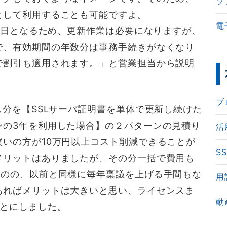
ソ
として利用することも可能ですよ。
電
97日となるため、更新作業は必要になりますが、
で、有効期間の年数分は事務手続きがなくなり
で割引も適用されます。」と営業担当から説明
ブ
ス分を【SSLサーバ証明書を単体で更新し続けた
ンの3年を利用した場合】の２パターンの見積り
活
いの方が10万円以上コスト削減できることが
S
メリットはありましたが、その分一括で費用も
ものの、以前と同様に毎年稟議を上げる手間もな
用
あればメリットは大きいと思い、ライセンスま
動
ことにしました。