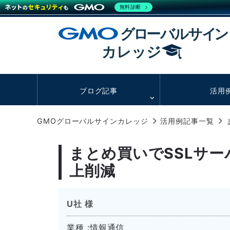
無料診断
ブログ記事
活用
GMOグローバルサインカレッジ
活用例記事一覧
まとめ買いでSSLサー
上削減
U社 様
業種 :情報通信